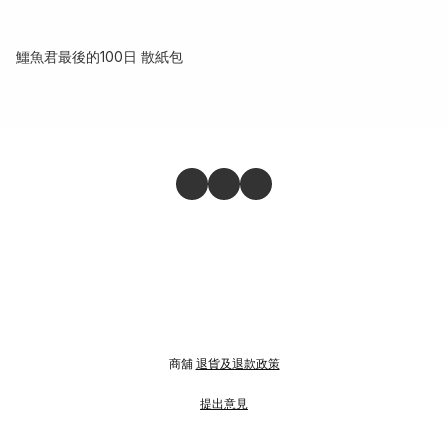
鱷魚君最後的100日 散紙包
商舖
退貨及退款政策
提出意見