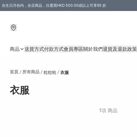
在生日月份内，全店商品，任選買HKD 500.00或以上可享95 折
商品
送貨方式
付款方式
會員專區
關於我們
退貨及退款政策
首頁
/
所有商品
/
/
粒粒蛙
衣服
衣服
1項 商品