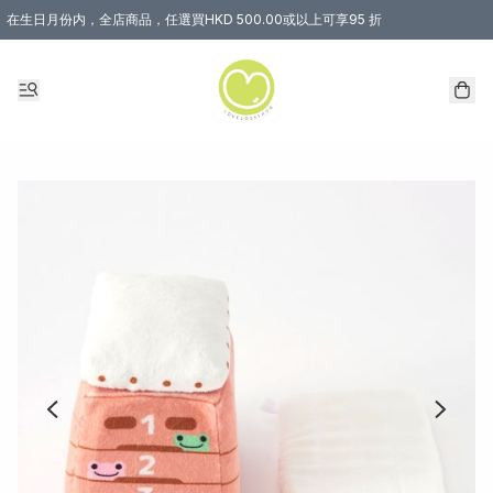
在生日月份内，全店商品，任選買HKD 500.00或以上可享95 折