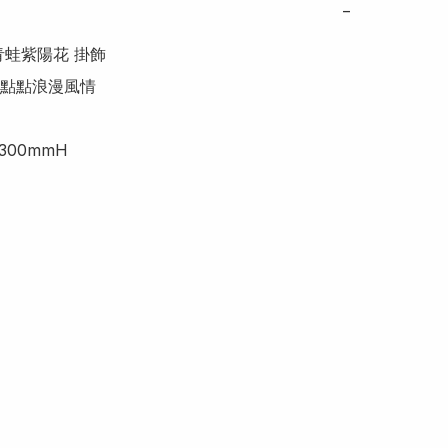
−
蛙紫陽花 掛飾

點點浪漫風情
