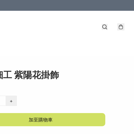
細工 紫陽花掛飾
+
加至購物車