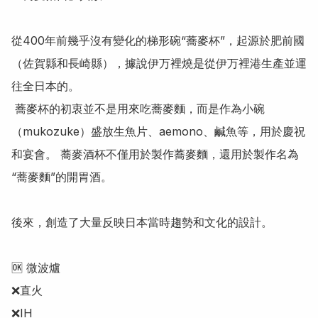
從400年前幾乎沒有變化的梯形碗“蕎麥杯”，起源於肥前國
（佐賀縣和長崎縣），據說伊万裡燒是從伊万裡港生產並運
往全日本的。

 蕎麥杯的初衷並不是用來吃蕎麥麵，而是作為小碗
（mukozuke）盛放生魚片、aemono、鹹魚等，用於慶祝
和宴會。 蕎麥酒杯不僅用於製作蕎麥麵，還用於製作名為
“蕎麥麵”的開胃酒。

後來，創造了大量反映日本當時趨勢和文化的設計。

🆗 微波爐

❌直火 

❌IH
