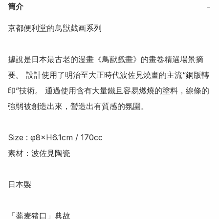
簡介
−
京都便利堂的鳥獣戯画系列

據說是日本最古老的漫畫《鳥獸戲畫》的畫卷精選場景摘
要。 設計使用了明治至大正時代波佐見燒畫的主流“銅版轉
印”技術。 通過使用含有大量鐵且容易燃燒的塗料，線條的
強弱被創造出來，營造出有質感的氛圍。

Size : φ8×H6.1cm / 170cc

素材：波佐見陶瓷

日本製

「蕎麦猪口」典故
