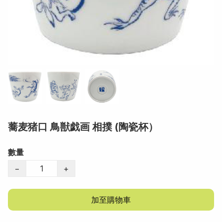
蕎麦猪口 鳥獣戯画 相撲 (陶瓷杯）
數量
−
+
加至購物車