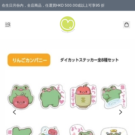
在生日月份内，全店商品，任選買HKD 500.00或以上可享95 折