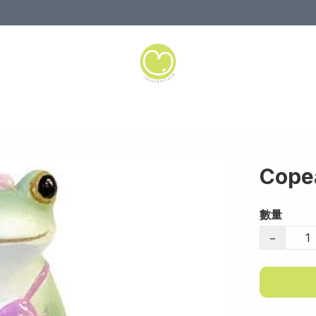
Cope
數量
−