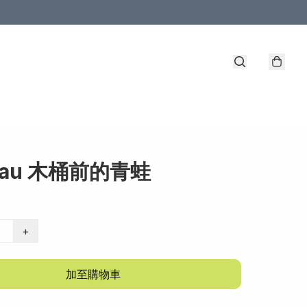
eau 木桶前的青蛙
+
加至購物車