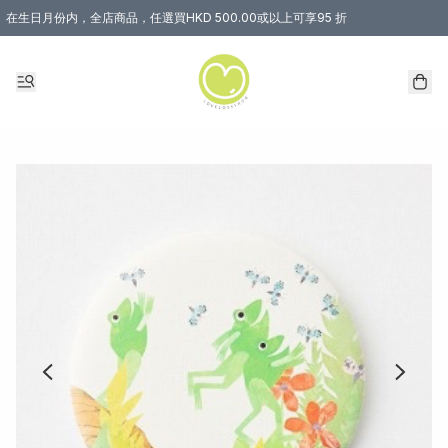
在生日月份内，全店商品，任選買HKD 500.00或以上可享95 折