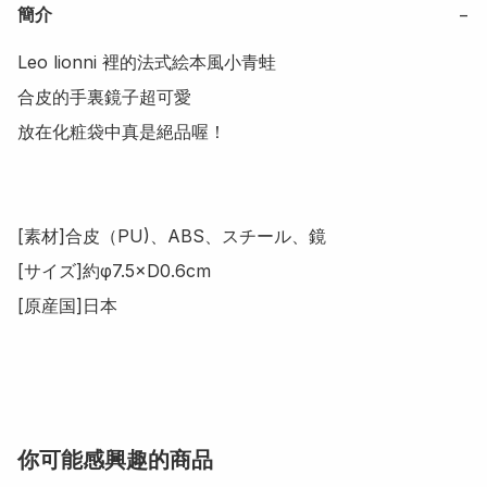
簡介
−
Leo lionni 裡的法式絵本風小青蛙

合皮的手裏鏡子超可愛

放在化粧袋中真是絕品喔！

[素材]合皮（PU)、ABS、スチール、鏡

[サイズ]約φ7.5×D0.6cm

[原産国]日本

你可能感興趣的商品