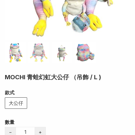
MOCHI 青蛙幻虹大公仔 （吊飾 / L )
款式
大公仔
數量
−
+