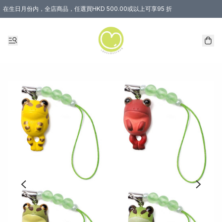
在生日月份内，全店商品，任選買HKD 500.00或以上可享95 折