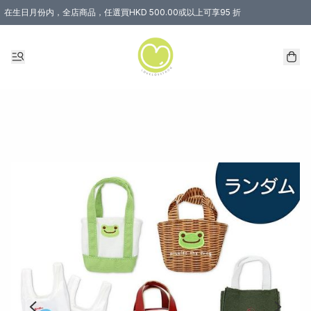
在生日月份内，全店商品，任選買HKD 500.00或以上可享95 折