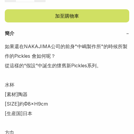
加至購物車
簡介
−
如果還在NAKAJIMA公司的前身"中嶋製作所"的時候所製
作的Pickles 會如何呢？

從這樣的“假設”中誕生的懷舊新Pickles系列。

水杯

[素材]陶器

[SIZE]約Φ8×H9cm

[生産国]日本

方巾
