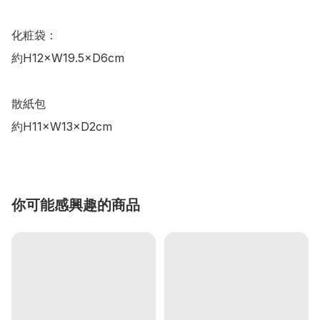
化粧袋：

約H12×W19.5×D6cm

散紙包

約H11×W13×D2cm
你可能感興趣的商品