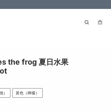
les the frog 夏日水果
ot
桃）
黃色（檸檬）