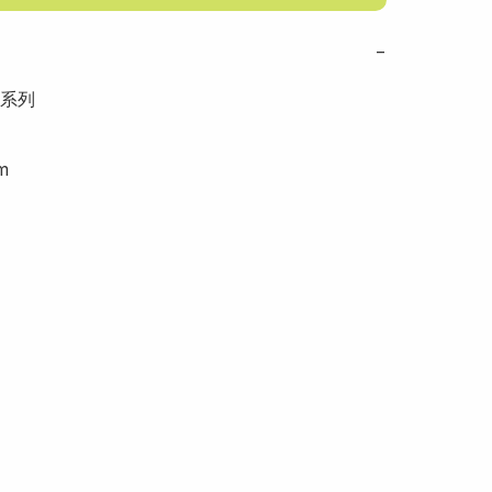
−
系列

m