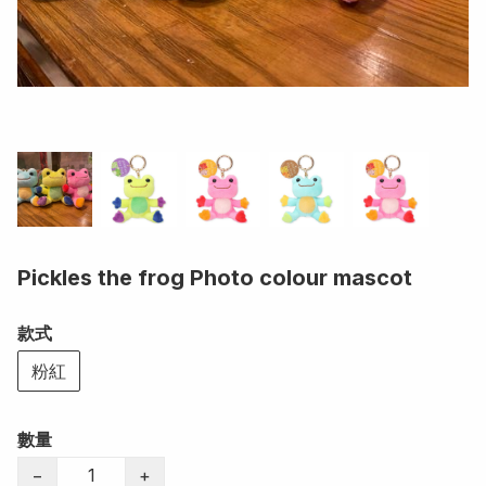
Pickles the frog Photo colour mascot
款式
粉紅
數量
−
+