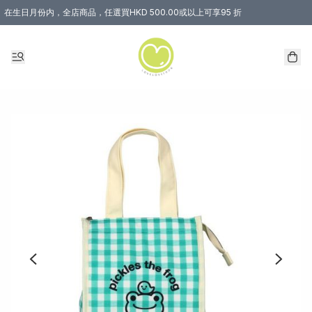
在生日月份内，全店商品，任選買HKD 500.00或以上可享95 折