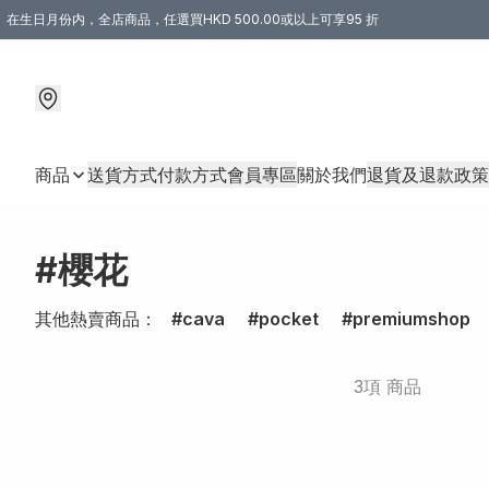
在生日月份内，全店商品，任選買HKD 500.00或以上可享95 折
商品
送貨方式
付款方式
會員專區
關於我們
退貨及退款政策
#櫻花
其他熱賣商品：
cava
pocket
premiumshop
3項 商品